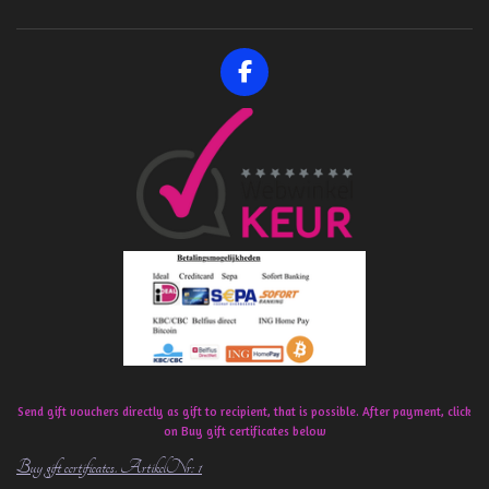
F
a
c
e
b
o
o
k
Send gift vouchers directly as gift to recipient, that is possible. After payment, click
on Buy gift certificates below
Buy gift certificates. ArtikelNr: 1