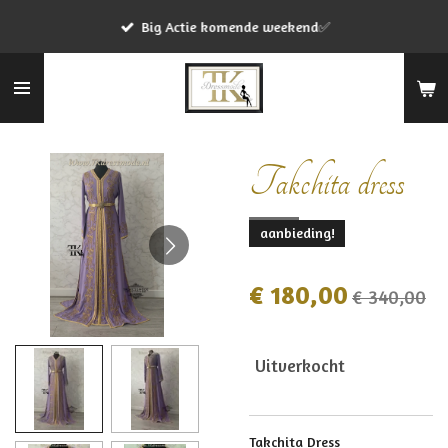
Ga
Big Actie komende weekend✅
direct
naar
de
hoofdinhoud
Takchita dress
aanbieding!
€ 180,00
€ 340,00
Uitverkocht
Takchita Dress