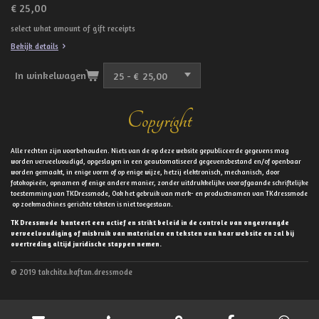
€ 25,00
select what amount of gift receipts
Bekijk details
In winkelwagen
Copyright
Alle rechten zijn voorbehouden. Niets van de op deze website gepubliceerde gegevens mag
worden verveelvoudigd, opgeslagen in een geautomatiseerd gegevensbestand en/of openbaar
worden gemaakt, in enige vorm of op enige wijze, hetzij elektronisch, mechanisch, door
fotokopieën, opnamen of enige andere manier, zonder uitdrukkelijke voorafgaande schriftelijke
toestemming van TKDressmode, Ook het gebruik van merk- en productnamen van TKdressmode
op zoekmachines gerichte teksten is niet toegestaan.
TK Dressmode hanteert een actief en strikt beleid in de controle van ongevraagde
verveelvoudiging of misbruik van materialen en teksten van haar website en zal bij
overtreding altijd juridische stappen nemen.
© 2019 takchita.kaftan.dressmode