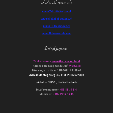
TK Dressmode
www.TakchitaKaftan.nl
www.djellababoutique.nl
www.TKdressmode.nl
www.Tkdressmode.com
Bedrijfs gegevens
:
TK dressmode
www.tkdressmode.nl
Kamer van koophandel
nr’
74016628
Btw
registratie
nr’
NL001714621B20
Adres
: Montageweg 35, 1948 PH Beverwijk
winkel nr 31256 , the Netherlands
Telefoon
nummer
:
015 88 79 871
Mobile nr:
+316 39 14 94 16