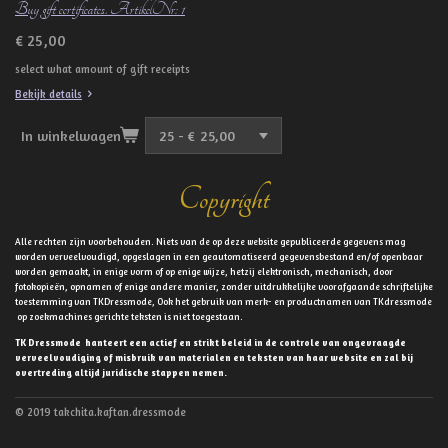
Buy gift certificates. ArtikelNr: 1
€ 25,00
select what amount of gift receipts
Bekijk details
In winkelwagen
Copyright
Alle rechten zijn voorbehouden. Niets van de op deze website gepubliceerde gegevens mag
worden verveelvoudigd, opgeslagen in een geautomatiseerd gegevensbestand en/of openbaar
worden gemaakt, in enige vorm of op enige wijze, hetzij elektronisch, mechanisch, door
fotokopieën, opnamen of enige andere manier, zonder uitdrukkelijke voorafgaande schriftelijke
toestemming van TKDressmode, Ook het gebruik van merk- en productnamen van TKdressmode
op zoekmachines gerichte teksten is niet toegestaan.
TK Dressmode hanteert een actief en strikt beleid in de controle van ongevraagde
verveelvoudiging of misbruik van materialen en teksten van haar website en zal bij
overtreding altijd juridische stappen nemen.
© 2019 takchita.kaftan.dressmode