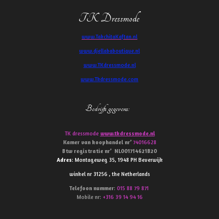
TK Dressmode
www.TakchitaKaftan.nl
www.djellababoutique.nl
www.TKdressmode.nl
www.Tkdressmode.com
Bedrijfs gegevens
:
TK dressmode
www.tkdressmode.nl
Kamer van koophandel
nr’
74016628
Btw
registratie
nr’
NL001714621B20
Adres
: Montageweg 35, 1948 PH Beverwijk
winkel nr 31256 , the Netherlands
Telefoon
nummer
:
015 88 79 871
Mobile nr:
+316 39 14 94 16