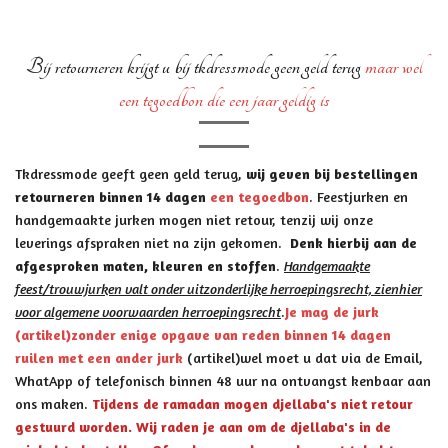
Bij retourneren krijgt u bij tkdressmode geen geld terug
maar
wel
een tegoedbon die een jaar geldig is
Tkdressmode geeft geen geld terug,
wij geven bij bestellingen
retourneren binnen 14 dagen
een tegoedbon
. Feestjurken en
handgemaakte jurken mogen niet retour, tenzij wij onze
leverings afspraken niet na zijn gekomen.
Denk hierbij aan de
afgesproken maten, kleuren en stoffen
.
Handgemaakte
feest/trouwjurken valt onder uitzonderlijke herroepingsrecht, zienhier
voor algemene voorwaarden herroepingsrecht
.
Je mag de jurk
(artikel)zonder enige opgave van reden binnen 14 dagen
ruilen met een ander jurk
(artikel)wel moet u dat via de Email,
WhatApp of telefonisch binnen 48 uur na ontvangst kenbaar aan
ons maken.
Tijdens de ramadan mogen djellaba's niet retour
gestuurd worden. Wij raden je aan om de djellaba's in de