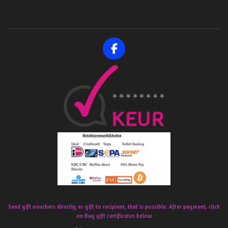
F
a
c
e
b
o
o
k
Send gift vouchers directly as gift to recipient, that is possible. After payment, click
on Buy gift certificates below