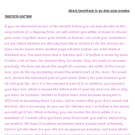
Hieronder de 207 modellen.
Wilt u liever een Takchita | Kaftan al die
direct leverbaar is ga dan naar pagina
TAKCHITA KAFTAN
if you are interested in one of the models below you can indicate this at the
very bottom of a shipping form. we will contact you within 24 hours to discuss
your order together. leave your details so that we can reach you. Sometimes
we are asked whether we already have these models to fit. the dresses we
have can be found under another page takchita kaftan. we order them in
standard size. You must know that a Takchita and / or Kaftan is made by hand,
it takes a lot of time. the moment they are made, they are made to measure
precisely. We then ask about the length of a person, the width of the breast
size, you do this by measuring around the widest part of the chest. The waist
size, around the narrowest part of your waist. (that is the part between your
rib and your hip, since it is the narrowest part of it. in addition, you measure
your hips size, which is around the fullest part of your hip and rear. this is why
you have an exclusive Takchita or Kaftan have stock because everyone is
different in measuring these 4 points, and to ensure that your dress stands out
the best, this is necessary. As you see the Takchita and / or kaftan in the photo,
you will get it too. When ordering, you can receive the dress within 2 or a
maximum of 3 weeks after you have paid 50 percent. you will be amazed by
our method. We have 8 locations worldwide where people work extremely
hard to get this done for you. We are an approved webshop. and have all the
necessary permits. We deliver on what we promise. You can read our terms and