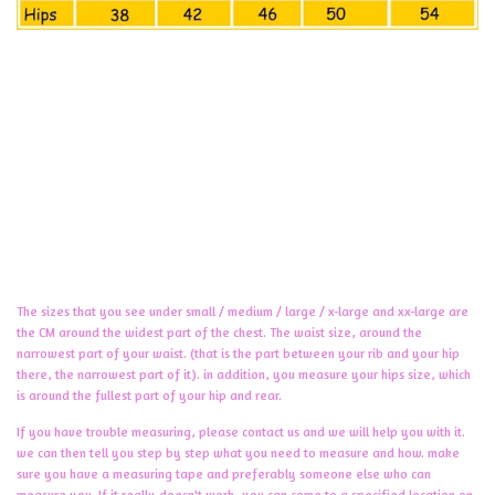
De maten die u ziet onder small/medium/large/x-large en xx-large dat zijn de
CM van rond het breedste deel van het borst.
De taille maat, rond het smalste deel van je taill. ( dat is het gedeelte tussen je
rib en je heup daar het smalste gedeelte ervan). daarnaast meet je je hips
maat, dat is rond het volste deel van je heup en achtergedeelte.
Heeft uw moeite met meten, neem contact met ons op dan helpen wij u erbij.
we kunnen u dan stapsgewijs vertellen wat u moet meten en op welke manier.
zorg dat u een meetlint heeft en het liefst iemand erbij die u kan meten. Gaat
het echt niet dan kunt u op locatie een opgegeven locatie langs komen om de
maten op te laten nemen door ons..
The sizes that you see under small / medium / large / x-large and xx-large are
the CM around the widest part of the chest. The waist size, around the
narrowest part of your waist. (that is the part between your rib and your hip
there, the narrowest part of it). in addition, you measure your hips size, which
is around the fullest part of your hip and rear.
If you have trouble measuring, please contact us and we will help you with it.
we can then tell you step by step what you need to measure and how. make
sure you have a measuring tape and preferably someone else who can