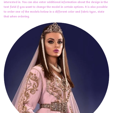
interested in. You can also enter additional information about the design in the
text field if you want to change the model in certain options. It is also possible
to order one of the models below in a different color and fabric type, state
that when ordering.