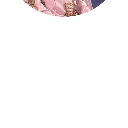
wanneer u geïnteresseerd bent in een van de modellen hieronder kunt u dat
aangeven helemaal onderin in een verzendformulier. wij zullen dan binnen 24
uur met u contact opnemen om uw order samen te bespreken. laat uw gegeven
achter zodat wij u kunnen bereiken. Soms krijgen we de vraag of wij deze
modellen al hebben om te passen. de jurken die wij hebben kunt u vinden
onder een andere pagina takchita kaftan. die bestellen wij standaar in maat
Medium. Uw moet weten dat een Takchita en of Kaftan met de hand wordt
gemaakt, er zit heel erg veel tijd in. op het moment dat ze gemaakt worden
worden op maat precies gemaakt. We vragen dan naar de lengte van een
persoon, de wijdte van de borstmaat, dit doe je door te meten rond het
breedste deel van het borst.De taille maat, rond het smalste deel van je taill. (
dat is het gedeelte tussen je rib en je heup daar het smalste gedeelte ervan.
daarnaast meet je je hips maat, dat is rond het volste deel van je heup en
achtergedeelte. dit is nou de reden waarom je zo een exclusive Takchita of
Kaftan op voorraad hebben omdat iedereen verschilt in het meten van deze 4
punten. en om ervoor te zorgen dat je jurk er het beste uitspringt is dit
noodzakelijk.
Zoals u de Takchita en of kaftan ziet op de foto, zo krijgt u hem ook. bij
bestelling kunt u nadat u 50 procent heeft aanbetaald, de dress binnen 2 a