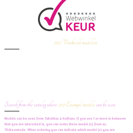
Zoek uit de catalogus waar
207 Voorbeeld modellen
te zien zijn:
Modellen te zien zijn van
Takchita's
&
Kaftans
. Ziet u er 1 of meer tussen waar
je geïnteresseerd in bent dan kan je bij ons,
TKdressmode
deze model(len)
bestellen
. Bij de bestelling kunt u aangeven in welke model(en) u
geïnteresseerd bent. U kunt ook in het tekst veld extra informatie aangeven
wat betreft de design als u de model in bepaalde opties wilt veranderen. Het
is ook mogelijk om een van de modellen hieronder in een ander kleur en ander
stof-soort te bestellen, geef dat aan bij de bestelling.
Search from the catalog where
207 Example models
can be seen:
Models can be seen from Takchitas & Kaftans. If you see 1 or more in between
that you are interested in, you can order these model (s) from us,
TKdressmode. When ordering you can indicate which model (s) you are