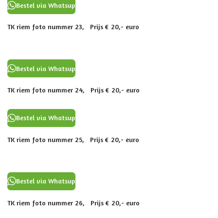
Bestel via Whatsup
TK riem foto nummer 23, Prijs € 20,- euro
Bestel via Whatsup
TK riem foto nummer 24, Prijs € 20,- euro
Bestel via Whatsup
TK riem foto nummer 25, Prijs € 20,- euro
Bestel via Whatsup
TK riem foto nummer 26, Prijs € 20,- euro