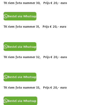
TK riem foto nummer 30, Prijs € 20,- euro
Bestel via Whatsup
TK riem foto nummer 31, Prijs € 20,- euro
Bestel via Whatsup
TK riem foto nummer 32, Prijs € 20,- euro
Bestel via Whatsup
TK riem foto nummer 33, Prijs € 20,- euro
Bestel via Whatsup