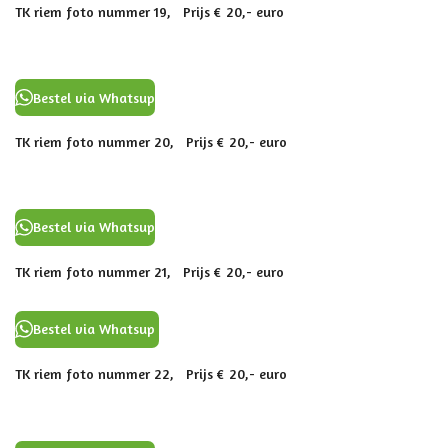
TK riem foto nummer 19, Prijs € 20,- euro
Bestel via Whatsup
TK riem foto nummer 20, Prijs € 20,- euro
Bestel via Whatsup
TK riem foto nummer 21, Prijs € 20,- euro
Bestel via Whatsup
TK riem foto nummer 22, Prijs € 20,- euro