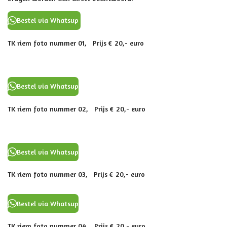
Bestel via Whatsup
TK riem foto nummer 01, Prijs € 20,- euro
Bestel via Whatsup
TK riem foto nummer 02, Prijs € 20,- euro
Bestel via Whatsup
TK riem foto nummer 03, Prijs € 20,- euro
Bestel via Whatsup
TK riem foto nummer 04, Prijs € 20,- euro