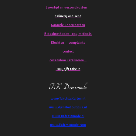
Levertijd en verzendkosten
delivery and send
Garantie voorwaarden
Betaalmethoden pay methods
Klachten
complaints
contact
cadeaubon verzilveren.
Buy gift take in
TK Dressmode
www.TakchitaKaftan.nl
www.djellababoutique.nl
www.TKdressmode.nl
www.Tkdressmode.com