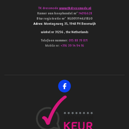
TK dressmode
www.tkdressmode.nl
Kamer van koophandel
nr’
74016628
Btw
registratie
nr’
NL001714621B20
Adres
: Montageweg 35, 1948 PH Beverwijk
winkel nr 31256 , the Netherlands
Telefoon
nummer
:
015 88 79 871
Mobile nr:
+316 39 14 94 16
F
a
c
e
b
o
o