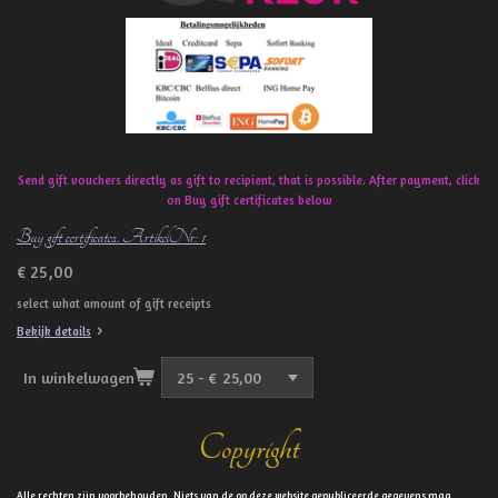
k
Send gift vouchers directly as gift to recipient, that is possible. After payment, click
on Buy gift certificates below
Buy gift certificates. ArtikelNr: 1
€ 25,00
select what amount of gift receipts
Bekijk details
In winkelwagen
Copyright
Alle rechten zijn voorbehouden. Niets van de op deze website gepubliceerde gegevens mag