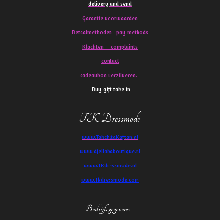
delivery and send
Garantie voorwaarden
Betaalmethoden pay methods
Klachten
complaints
contact
cadeaubon verzilveren.
Buy gift take in
TK Dressmode
www.TakchitaKaftan.nl
www.djellababoutique.nl
www.TKdressmode.nl
www.Tkdressmode.com
Bedrijfs gegevens
: