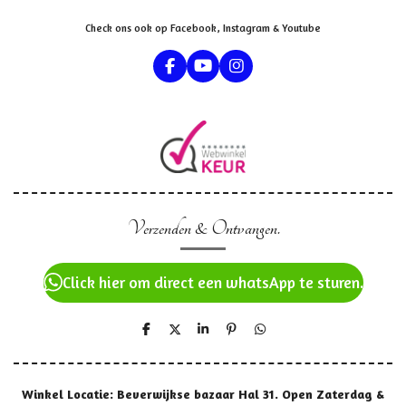
Check ons ook op Facebook, Instagram & Youtube
F
Y
I
a
o
n
c
u
s
e
T
t
b
u
a
o
b
g
o
e
r
k
a
m
Verzenden & Ontvangen.
Click hier om direct een whatsApp te sturen.
D
D
S
P
D
e
e
h
i
e
l
e
a
n
l
e
l
r
n
e
n
e
e
n
Winkel Locatie: Beverwijkse bazaar Hal 31. Open Zaterdag &
n