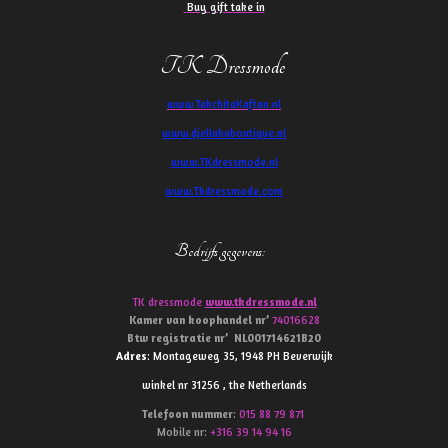
Buy gift take in
TK Dressmode
www.TakchitaKaftan.nl
www.djellababoutique.nl
www.TKdressmode.nl
www.Tkdressmode.com
Bedrijfs gegevens
:
TK dressmode
www.tkdressmode.nl
Kamer van koophandel
nr’
74016628
Btw
registratie
nr’
NL001714621B20
Adres
: Montageweg 35, 1948 PH Beverwijk
winkel nr 31256 , the Netherlands
Telefoon
nummer
:
015 88 79 871
Mobile nr:
+316 39 14 94 16