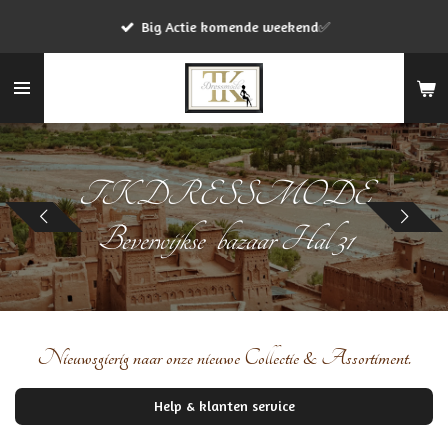
Ga
Big Actie komende weekend✅
direct
naar
de
hoofdinhoud
TKDRESSMODE
Beverwijkse bazaar Hal 31
Nieuwsgierig naar onze nieuwe Collectie & Assortiment.
Help & klanten service