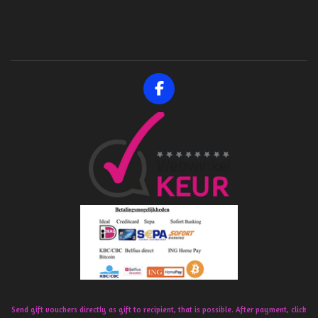
F
a
c
e
b
o
o
k
Send gift vouchers directly as gift to recipient, that is possible. After payment, click