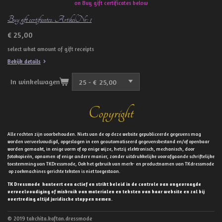
on Buy gift certificates below
Buy gift certificates. ArtikelNr: 1
€ 25,00
select what amount of gift receipts
Bekijk details
In winkelwagen
Copyright
Alle rechten zijn voorbehouden. Niets van de op deze website gepubliceerde gegevens mag
worden verveelvoudigd, opgeslagen in een geautomatiseerd gegevensbestand en/of openbaar
worden gemaakt, in enige vorm of op enige wijze, hetzij elektronisch, mechanisch, door
fotokopieën, opnamen of enige andere manier, zonder uitdrukkelijke voorafgaande schriftelijke
toestemming van TKDressmode, Ook het gebruik van merk- en productnamen van TKdressmode
op zoekmachines gerichte teksten is niet toegestaan.
TK Dressmode hanteert een actief en strikt beleid in de controle van ongevraagde
verveelvoudiging of misbruik van materialen en teksten van haar website en zal bij
overtreding altijd juridische stappen nemen.
© 2019 takchita.kaftan.dressmode